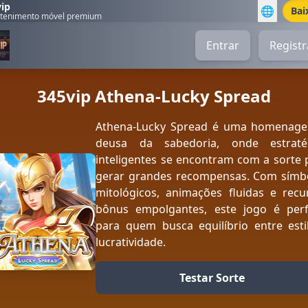
ip
🌐
Bai
etenimento móvel premium
Entrar
Registr
345vip Athena-Lucky Spread
Athena-Lucky Spread é uma homenag
deusa da sabedoria, onde estraté
inteligentes se encontram com a sorte 
gerar grandes recompensas. Com símb
mitológicos, animações fluidas e recu
bônus empolgantes, este jogo é perf
para quem busca equilíbrio entre esti
lucratividade.
Testar Sorte