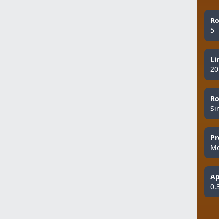
Ro
5
Li
20
Ro
Si
Pr
Mo
Ap
0.