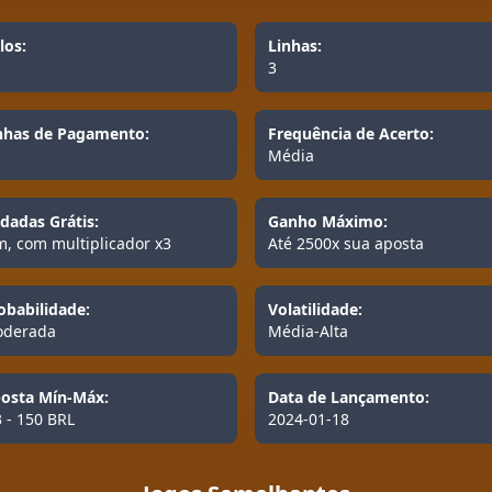
los:
Linhas:
3
nhas de Pagamento:
Frequência de Acerto:
Média
dadas Grátis:
Ganho Máximo:
m, com multiplicador x3
Até 2500x sua aposta
obabilidade:
Volatilidade:
derada
Média-Alta
osta Mín-Máx:
Data de Lançamento:
3 - 150 BRL
2024-01-18