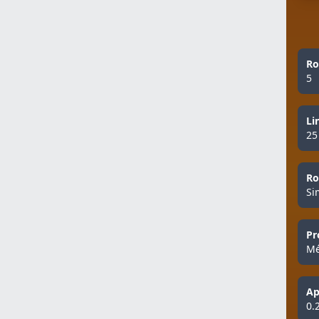
Ro
5
Li
25
Ro
Si
Pr
Mé
Ap
0.