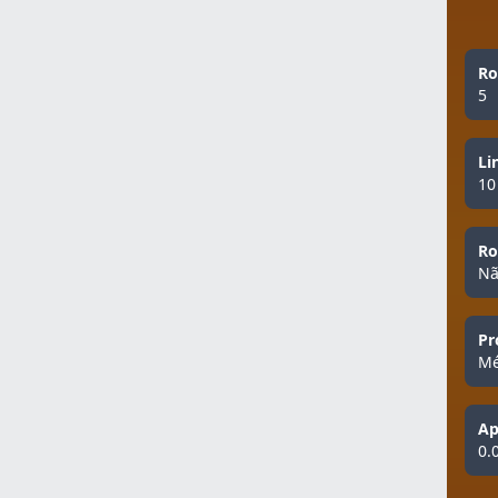
Ro
5
Li
10
Ro
Nã
Pr
Mé
Ap
0.