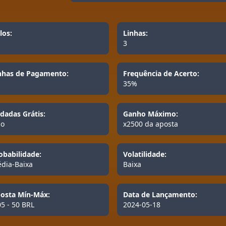
los:
Linhas:
3
nhas de Pagamento:
Frequência de Acerto:
35%
dadas Grátis:
Ganho Máximo:
o
x2500 da aposta
obabilidade:
Volatilidade:
dia-Baixa
Baixa
osta Mín-Máx:
Data de Lançamento:
05 - 50 BRL
2024-05-18