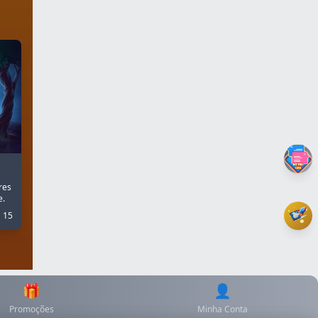
res
e.
15
🎁
👤
Promoções
Minha Conta