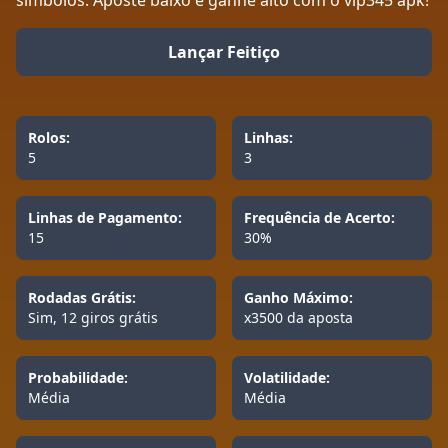
símbolos. Aposte baixo e ganhe alto com o vip345 apk!
Lançar Feitiço
Rolos:
Linhas:
5
3
Linhas de Pagamento:
Frequência de Acerto:
15
30%
Rodadas Grátis:
Ganho Máximo:
Sim, 12 giros grátis
x3500 da aposta
Probabilidade:
Volatilidade:
Média
Média